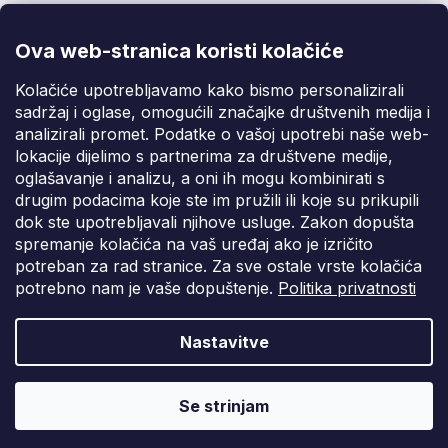
@fixito
@fixito
Ova web-stranica koristi kolačiće
Fixito
Kolačiće upotrebljavamo kako bismo personalizirali
sadržaj i oglase, omogućili značajke društvenih medija i
Kupnja
analizirali promet. Podatke o vašoj upotrebi naše web-
lokacije dijelimo s partnerima za društvene medije,
Dostava i plaćanje
oglašavanje i analizu, a oni ih mogu kombinirati s
drugim podacima koje ste im pružili ili koje su prikupili
Privatnost
dok ste upotrebljavali njihove usluge. Zakon dopušta
spremanje kolačića na vaš uređaj ako je izričito
potreban za rad stranice. Za sve ostale vrste kolačića
potrebno nam je vaše dopuštenje.
Politika privatnosti
Nastavitve
Vytvořil Shoptet Premium
Copyright 2026
Fixito.hr
. Sva prava pridržana.
Uredi postavke
Se strinjam
kolačića