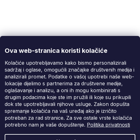
Korisnička podrška
(Pon-Pet: 9:00-16:00):
info@fixito.hr
@fixito
@fixito
Ova web-stranica koristi kolačiće
Fixito
Kolačiće upotrebljavamo kako bismo personalizirali
sadržaj i oglase, omogućili značajke društvenih medija i
Kupnja
analizirali promet. Podatke o vašoj upotrebi naše web-
lokacije dijelimo s partnerima za društvene medije,
Dostava i plaćanje
oglašavanje i analizu, a oni ih mogu kombinirati s
drugim podacima koje ste im pružili ili koje su prikupili
Privatnost
dok ste upotrebljavali njihove usluge. Zakon dopušta
spremanje kolačića na vaš uređaj ako je izričito
potreban za rad stranice. Za sve ostale vrste kolačića
potrebno nam je vaše dopuštenje.
Politika privatnosti