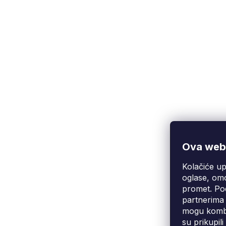
Ova web-
Kolačiće up
Korisnička podrška
(Pon-Pet: 9:00-16:00):
oglase, omo
info@fixito.hr
promet. Pod
@fixito
partnerima 
@fixito
mogu kombin
su prikupil