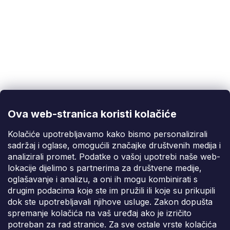
Korisnička podrška
(Pon-Pet: 9:00-16:00):
info@fixito.hr
@fixito
@fixito
Ova web-stranica koristi kolačiće
Fixito
Kolačiće upotrebljavamo kako bismo personalizirali
sadržaj i oglase, omogućili značajke društvenih medija i
Kupnja
analizirali promet. Podatke o vašoj upotrebi naše web-
lokacije dijelimo s partnerima za društvene medije,
Dostava i plaćanje
oglašavanje i analizu, a oni ih mogu kombinirati s
drugim podacima koje ste im pružili ili koje su prikupili
Privatnost
dok ste upotrebljavali njihove usluge. Zakon dopušta
spremanje kolačića na vaš uređaj ako je izričito
potreban za rad stranice. Za sve ostale vrste kolačića