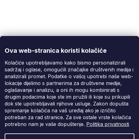
Korisnička podrška
(Pon-Pet: 9:00-16:00):
info@fixito.hr
@fixito
@fixito
Ova web-stranica koristi kolačiće
Fixito
Kolačiće upotrebljavamo kako bismo personalizirali
sadržaj i oglase, omogućili značajke društvenih medija i
Kupnja
analizirali promet. Podatke o vašoj upotrebi naše web-
lokacije dijelimo s partnerima za društvene medije,
Dostava i plaćanje
oglašavanje i analizu, a oni ih mogu kombinirati s
drugim podacima koje ste im pružili ili koje su prikupili
Privatnost
dok ste upotrebljavali njihove usluge. Zakon dopušta
spremanje kolačića na vaš uređaj ako je izričito
potreban za rad stranice. Za sve ostale vrste kolačića
potrebno nam je vaše dopuštenje.
Politika privatnosti