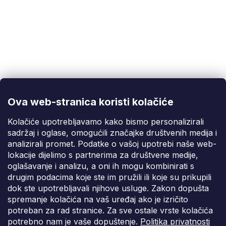
á
d
a
c
í
p
Korisnička podrška
(Pon-Pet: 9:00-16:00):
r
info@fixito.hr
v
k
@fixito
y
@fixito
v
Ova web-stranica koristi kolačiće
ý
Fixito
p
Kolačiće upotrebljavamo kako bismo personalizirali
i
sadržaj i oglase, omogućili značajke društvenih medija i
Kupnja
s
analizirali promet. Podatke o vašoj upotrebi naše web-
u
lokacije dijelimo s partnerima za društvene medije,
Dostava i plaćanje
oglašavanje i analizu, a oni ih mogu kombinirati s
drugim podacima koje ste im pružili ili koje su prikupili
Privatnost
dok ste upotrebljavali njihove usluge. Zakon dopušta
spremanje kolačića na vaš uređaj ako je izričito
potreban za rad stranice. Za sve ostale vrste kolačića
potrebno nam je vaše dopuštenje.
Politika privatnosti