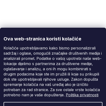
Korisnička podrška
(Pon-Pet: 9:00-16:00):
info@fixito.hr
@fixito
@fixito
Ova web-stranica koristi kolačiće
Fixito
Kolačiće upotrebljavamo kako bismo personalizirali
sadržaj i oglase, omogućili značajke društvenih medija i
Kupnja
analizirali promet. Podatke o vašoj upotrebi naše web-
lokacije dijelimo s partnerima za društvene medije,
Dostava i plaćanje
oglašavanje i analizu, a oni ih mogu kombinirati s
drugim podacima koje ste im pružili ili koje su prikupili
Privatnost
dok ste upotrebljavali njihove usluge. Zakon dopušta
spremanje kolačića na vaš uređaj ako je izričito
potreban za rad stranice. Za sve ostale vrste kolačića
potrebno nam je vaše dopuštenje.
Politika privatnosti