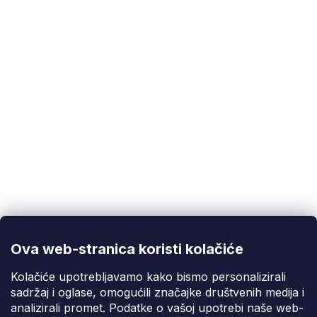
EAN
:
5901477109836
Korisnička podrška
(Pon-Pet: 9:00-16:00):
info@fixito.hr
@fixito
@fixito
Ova web-stranica koristi kolačiće
Fixito
Kolačiće upotrebljavamo kako bismo personalizirali
sadržaj i oglase, omogućili značajke društvenih medija i
Kupnja
analizirali promet. Podatke o vašoj upotrebi naše web-