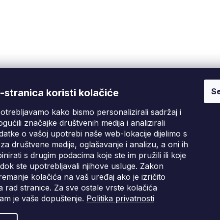
Se
Fixito
Kupnja
stranica koristi kolačiće
otrebljavamo kako bismo personalizirali sadržaj i
Tko smo mi?
Pritužbeni postupak
D
gućili značajke društvenih medija i analizirali
Kontakt informacije
Poslovni uvjeti
atke o vašoj upotrebi naše web-lokacije dijelimo s
Ocjene kupaca
za društvene medije, oglašavanje i analizu, a oni ih
irati s drugim podacima koje ste im pružili ili koje
Blog
i dok ste upotrebljavali njihove usluge. Zakon
emanje kolačića na vaš uređaj ako je izričito
 rad stranice. Za sve ostale vrste kolačića
am je vaše dopuštenje.
Politika privatnosti