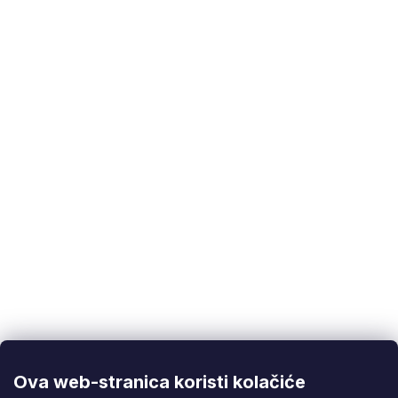
Kategorije
:
Pribor za zavarivanje
EAN
:
5901477163111
Korisnička podrška
(Pon-Pet: 9:00-16:00):
info@fixito.hr
@fixito
@fixito
Ova web-stranica koristi kolačiće