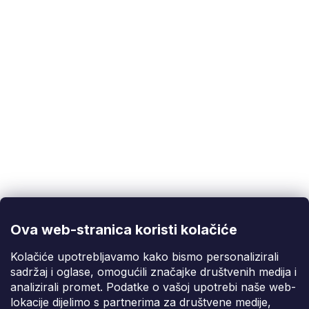
Korisnička podrška
(Pon-Pet: 9:00-16:00):
info@fixito.hr
@fixito
@fixito
Ova web-stranica koristi kolačiće
Fixito
Kolačiće upotrebljavamo kako bismo personalizirali
sadržaj i oglase, omogućili značajke društvenih medija i
Kupnja
analizirali promet. Podatke o vašoj upotrebi naše web-
lokacije dijelimo s partnerima za društvene medije,
Dostava i plaćanje