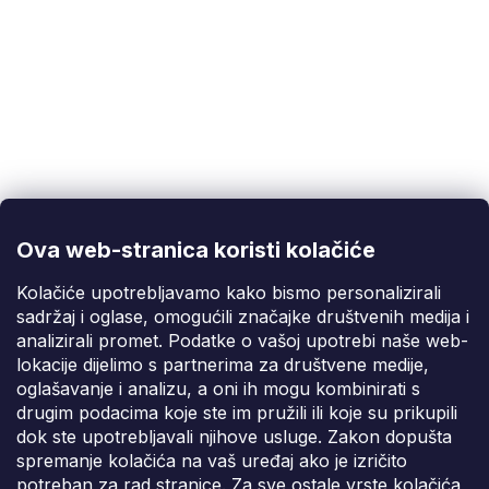
Korisnička podrška
(Pon-Pet: 9:00-16:00):
info@fixito.hr
@fixito
@fixito
Ova web-stranica koristi kolačiće
Fixito
Kolačiće upotrebljavamo kako bismo personalizirali
sadržaj i oglase, omogućili značajke društvenih medija i
Kupnja
analizirali promet. Podatke o vašoj upotrebi naše web-
lokacije dijelimo s partnerima za društvene medije,
Dostava i plaćanje
oglašavanje i analizu, a oni ih mogu kombinirati s
drugim podacima koje ste im pružili ili koje su prikupili
Privatnost
dok ste upotrebljavali njihove usluge. Zakon dopušta
spremanje kolačića na vaš uređaj ako je izričito
potreban za rad stranice. Za sve ostale vrste kolačića