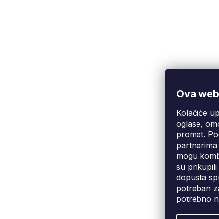
Ova web-
Kolačiće up
Korisnička podrška
(Pon-Pet: 9:00-16:00):
oglase, omo
info@fixito.hr
promet. Pod
@fixito
partnerima 
@fixito
mogu kombin
su prikupil
dopušta spr
potreban za
potrebno n