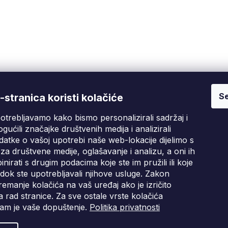
O
v
l
á
d
a
c
í
p
Se
Fixito
Kupnja
stranica koristi kolačiće
r
v
otrebljavamo kako bismo personalizirali sadržaj i
Tko smo mi?
Pritužbeni postupak
D
k
gućili značajke društvenih medija i analizirali
y
Kontakt informacije
Poslovni uvjeti
atke o vašoj upotrebi naše web-lokacije dijelimo s
v
Ocjene kupaca
za društvene medije, oglašavanje i analizu, a oni ih
ý
irati s drugim podacima koje ste im pružili ili koje
p
Blog
i
i dok ste upotrebljavali njihove usluge. Zakon
s
emanje kolačića na vaš uređaj ako je izričito
u
 rad stranice. Za sve ostale vrste kolačića
am je vaše dopuštenje.
Politika privatnosti