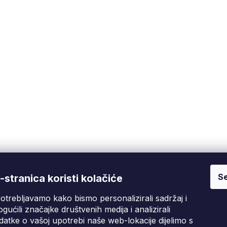
koji štiti korisnika od struje iskrica, osiguravajući veću
Se
Fixito
Kupnja
stranica koristi kolačiće
otrebljavamo kako bismo personalizirali sadržaj i
Tko smo mi?
Pritužbeni postupak
D
gućili značajke društvenih medija i analizirali
Kontakt informacije
Poslovni uvjeti
atke o vašoj upotrebi naše web-lokacije dijelimo s