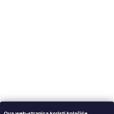
Dodatni parametri
Kategorije
:
Kružne pile za metal
EAN
:
5901477168888
Korisnička podrška
(Pon-Pet: 9:00-16:00):
info@fixito.hr
@fixito
@fixito
Ova web-stranica koristi kolačiće