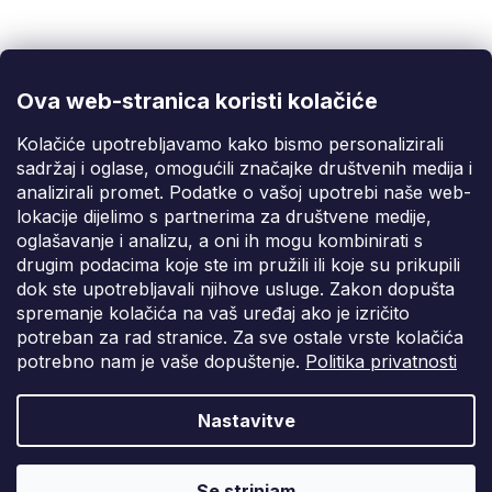
Korisnička podrška
(Pon-Pet: 9:00-16:00):
info@fixito.hr
@fixito
@fixito
Ova web-stranica koristi kolačiće
Fixito
Kolačiće upotrebljavamo kako bismo personalizirali
sadržaj i oglase, omogućili značajke društvenih medija i
Kupnja
analizirali promet. Podatke o vašoj upotrebi naše web-
lokacije dijelimo s partnerima za društvene medije,
Dostava i plaćanje
oglašavanje i analizu, a oni ih mogu kombinirati s
drugim podacima koje ste im pružili ili koje su prikupili
Privatnost
dok ste upotrebljavali njihove usluge. Zakon dopušta
spremanje kolačića na vaš uređaj ako je izričito
potreban za rad stranice. Za sve ostale vrste kolačića
potrebno nam je vaše dopuštenje.
Politika privatnosti
Nastavitve
Vytvořil Shoptet Premium
Copyright 2026
Fixito.hr
. Sva prava pridržana.
Uredi postavke
Se strinjam