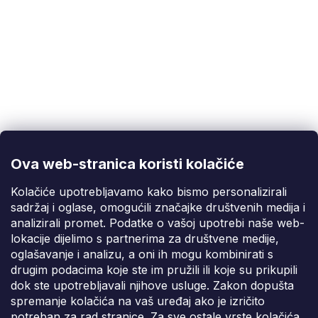
ý
p
i
s
u
Korisnička podrška
(Pon-Pet: 9:00-16:00):
info@fixito.hr
@fixito
@fixito
Ova web-stranica koristi kolačiće
Fixito
Kolačiće upotrebljavamo kako bismo personalizirali
sadržaj i oglase, omogućili značajke društvenih medija i
Kupnja
analizirali promet. Podatke o vašoj upotrebi naše web-
lokacije dijelimo s partnerima za društvene medije,
Dostava i plaćanje
oglašavanje i analizu, a oni ih mogu kombinirati s
drugim podacima koje ste im pružili ili koje su prikupili
Privatnost
dok ste upotrebljavali njihove usluge. Zakon dopušta
spremanje kolačića na vaš uređaj ako je izričito
potreban za rad stranice. Za sve ostale vrste kolačića