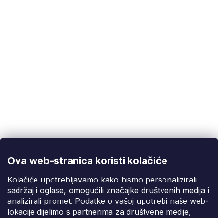
Korisnička podrška
(Pon-Pet: 9:00-16:00):
info@fixito.hr
@fixito
@fixito
Ova web-stranica koristi kolačiće
Fixito
Kolačiće upotrebljavamo kako bismo personalizirali
sadržaj i oglase, omogućili značajke društvenih medija i
Kupnja
analizirali promet. Podatke o vašoj upotrebi naše web-
lokacije dijelimo s partnerima za društvene medije,
Dostava i plaćanje