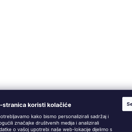
Se
Fixito
Kupnja
stranica koristi kolačiće
otrebljavamo kako bismo personalizirali sadržaj i
Tko smo mi?
Pritužbeni postupak
D
gućili značajke društvenih medija i analizirali
Kontakt informacije
Poslovni uvjeti
atke o vašoj upotrebi naše web-lokacije dijelimo s