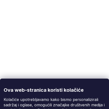
EAN
:
5901477105760
Korisnička podrška
(Pon-Pet: 9:00-16:00):
info@fixito.hr
@fixito
@fixito
Ova web-stranica koristi kolačiće
Fixito
Kolačiće upotrebljavamo kako bismo personalizirali
sadržaj i oglase, omogućili značajke društvenih medija i
Kupnja