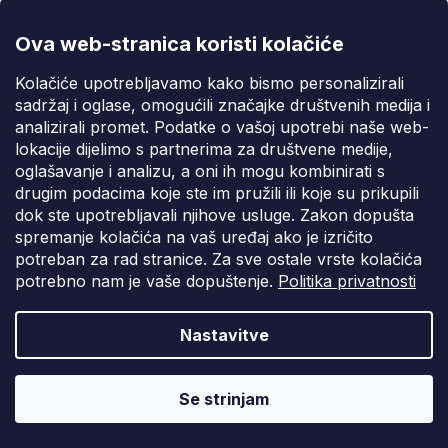
Ova web-stranica koristi kolačiće
1/2" 20 mm nasadni ključ, šesterokutni
Kolačiće upotrebljavamo kako bismo personalizirali
sadržaj i oglase, omogućili značajke društvenih medija i
Na zalihi od 2-7 dana
analizirali promet. Podatke o vašoj upotrebi naše web-
lokacije dijelimo s partnerima za društvene medije,
€1,16
oglašavanje i analizu, a oni ih mogu kombinirati s
drugim podacima koje ste im pružili ili koje su prikupili
dok ste upotrebljavali njihove usluge. Zakon dopušta
spremanje kolačića na vaš uređaj ako je izričito
potreban za rad stranice. Za sve ostale vrste kolačića
potrebno nam je vaše dopuštenje.
Politika privatnosti
Nastavitve
Se strinjam