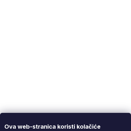
Kategorije
:
Škripci, stezaljke i kutnici
EAN
:
5901477156694
Korisnička podrška
(Pon-Pet: 9:00-16:00):
info@fixito.hr
@fixito
@fixito
Ova web-stranica koristi kolačiće