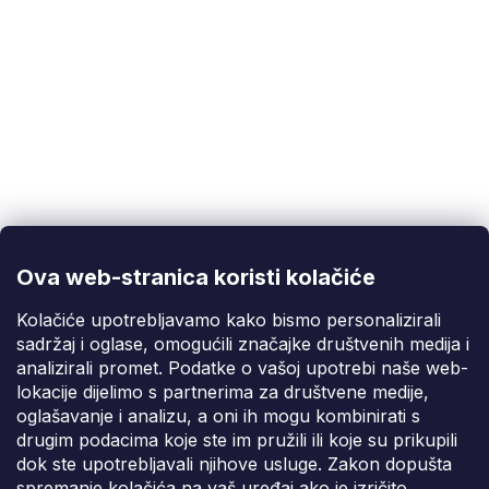
Korisnička podrška
(Pon-Pet: 9:00-16:00):
info@fixito.hr
@fixito
@fixito
Ova web-stranica koristi kolačiće
Fixito
Kolačiće upotrebljavamo kako bismo personalizirali
sadržaj i oglase, omogućili značajke društvenih medija i
Kupnja
analizirali promet. Podatke o vašoj upotrebi naše web-
lokacije dijelimo s partnerima za društvene medije,
Dostava i plaćanje
oglašavanje i analizu, a oni ih mogu kombinirati s
drugim podacima koje ste im pružili ili koje su prikupili
Privatnost
dok ste upotrebljavali njihove usluge. Zakon dopušta
spremanje kolačića na vaš uređaj ako je izričito