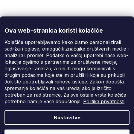
Korisnička podrška
(Pon-Pet: 9:00-16:00):
info@fixito.hr
@fixito
@fixito
Ova web-stranica koristi kolačiće
Fixito
Kolačiće upotrebljavamo kako bismo personalizirali
sadržaj i oglase, omogućili značajke društvenih medija i
Kupnja
analizirali promet. Podatke o vašoj upotrebi naše web-
lokacije dijelimo s partnerima za društvene medije,
Dostava i plaćanje
oglašavanje i analizu, a oni ih mogu kombinirati s
drugim podacima koje ste im pružili ili koje su prikupili
Privatnost
dok ste upotrebljavali njihove usluge. Zakon dopušta
spremanje kolačića na vaš uređaj ako je izričito
potreban za rad stranice. Za sve ostale vrste kolačića
potrebno nam je vaše dopuštenje.
Politika privatnosti
Nastavitve
Vytvořil Shoptet Premium