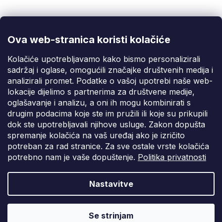
r
info@fixito.hr
v
k
@fixito
y
@fixito
v
Ova web-stranica koristi kolačiće
ý
Fixito
p
Kolačiće upotrebljavamo kako bismo personalizirali
i
sadržaj i oglase, omogućili značajke društvenih medija i
Kupnja
s
analizirali promet. Podatke o vašoj upotrebi naše web-
u
lokacije dijelimo s partnerima za društvene medije,
Dostava i plaćanje
oglašavanje i analizu, a oni ih mogu kombinirati s
drugim podacima koje ste im pružili ili koje su prikupili
Privatnost
dok ste upotrebljavali njihove usluge. Zakon dopušta
spremanje kolačića na vaš uređaj ako je izričito
potreban za rad stranice. Za sve ostale vrste kolačića
potrebno nam je vaše dopuštenje.
Politika privatnosti
Nastavitve
Vytvořil Shoptet Premium
Copyright 2026
Fixito.hr
. Sva prava pridržana.
Uredi postavke
Se strinjam