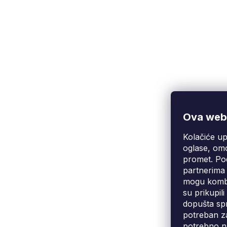
Ova web-
Kolačiće up
Korisnička podrška
(Pon-Pet: 9:00-16:00):
oglase, omo
info@fixito.hr
promet. Pod
@fixito
partnerima 
@fixito
mogu kombin
su prikupil
dopušta spr
potreban za
potrebno n