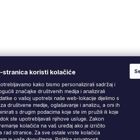
Se
Fixito
Kupnja
stranica koristi kolačiće
otrebljavamo kako bismo personalizirali sadržaj i
Tko smo mi?
Pritužbeni postupak
D
gućili značajke društvenih medija i analizirali
Kontakt informacije
Poslovni uvjeti
atke o vašoj upotrebi naše web-lokacije dijelimo s
Ocjene kupaca
za društvene medije, oglašavanje i analizu, a oni ih
irati s drugim podacima koje ste im pružili ili koje
Blog
i dok ste upotrebljavali njihove usluge. Zakon
emanje kolačića na vaš uređaj ako je izričito
 rad stranice. Za sve ostale vrste kolačića
am je vaše dopuštenje.
Politika privatnosti